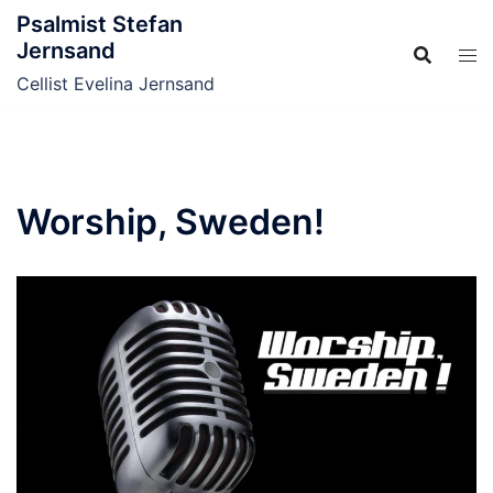
Hoppa
Psalmist Stefan
till
Jernsand
innehåll
Cellist Evelina Jernsand
Worship, Sweden!